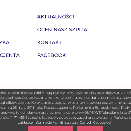
AKTUALNOŚCI
OCEŃ NASZ SZPITAL
YKA
KONTAKT
ACJENTA
FACEBOOK
 cookies przedmiotowe pliki mogą być wykorzystywane do zapamiętywania uł
jących sposób korzystania ze strony portalu oraz badania potrzeb użytkowni
ugi plików cookies. Korzystanie z tego serwisu internetowego bez zmiany us
 w dniu 25 maja 2018 roku Rozporządzenia Parlamentu Europejskiego i Rady (U
epływu takich danych oraz uchylenia dyrektywy 95/46/WE (określane jako 
ońska 4, 71-455 Szczecin. Szczegóły dotyczące zasad przetwarzania Państwa 
zakładce Informacje Administratora Danych Osobowych.