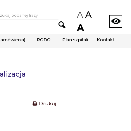
A
A
yszukiwarka:
A
Zamówienia)
RODO
Plan szpitali
Kontakt
lizacja
Drukuj