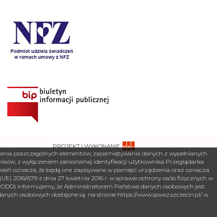
PROJEKT I WYKONANIE
ożenia poszczególnych elementów; zapamiętywania danych z wypełnianych
ków, z wyłączeniem personalnej identyfikacji użytkownika Przeglądarka
tawień oznacza, że będą one zapisywane w pamięci urządzenia oraz oznacza
E) 2016/679 z dnia 27 kwietnia 2016 r. w sprawie ochrony osób fizycznych w
„RODO) informujemy, że Administratorem Państwa danych osobowych jest:
danych osobowych dostępne są na stronie https://www.spwsz.szczecin.pl/ w