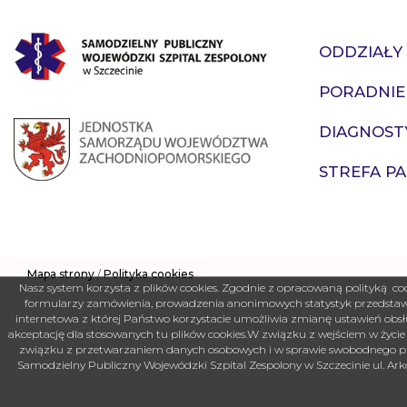
ODDZIAŁY
PORADNIE
DIAGNOST
STREFA P
Mapa strony
/
Polityka cookies
Nasz system korzysta z plików cookies. Zgodnie z opracowaną polityką
formularzy zamówienia, prowadzenia anonimowych statystyk przedstawia
internetowa z której Państwo korzystacie umożliwia zmianę ustawień obsł
akceptację dla stosowanych tu plików cookies.W związku z wejściem w życie
związku z przetwarzaniem danych osobowych i w sprawie swobodnego prz
Samodzielny Publiczny Wojewódzki Szpital Zespolony w Szczecinie ul. Ark