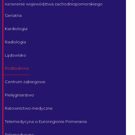
na terenie województwa zachodniopomorskiego
Geriatria
Kardiologia
Radiologia
Lądowisko
Rozbudowa
Centrum zabiegowe
Pielęgniarstwo
Ratownictwo medyczne
Telemedycyna w Euroregionie Pomerania
Telemedycyna