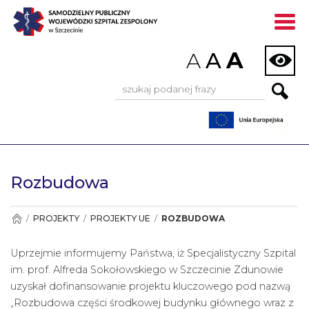
]
A
A
A
Wyszukiwarka:
Rozbudowa
/
PROJEKTY
/
PROJEKTY UE
/
ROZBUDOWA
Uprzejmie informujemy Państwa, iż Specjalistyczny Szpital
im. prof. Alfreda Sokołowskiego w Szczecinie Zdunowie
uzyskał dofinansowanie projektu kluczowego pod nazwą
„Rozbudowa części środkowej budynku głównego wraz z