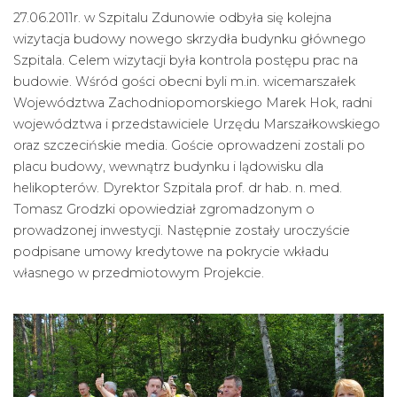
27.06.2011r. w Szpitalu Zdunowie odbyła się kolejna
wizytacja budowy nowego skrzydła budynku głównego
Szpitala. Celem wizytacji była kontrola postępu prac na
budowie. Wśród gości obecni byli m.in. wicemarszałek
Województwa Zachodniopomorskiego Marek Hok, radni
województwa i przedstawiciele Urzędu Marszałkowskiego
oraz szczecińskie media. Goście oprowadzeni zostali po
placu budowy, wewnątrz budynku i lądowisku dla
helikopterów. Dyrektor Szpitala prof. dr hab. n. med.
Tomasz Grodzki opowiedział zgromadzonym o
prowadzonej inwestycji. Następnie zostały uroczyście
podpisane umowy kredytowe na pokrycie wkładu
własnego w przedmiotowym Projekcie.